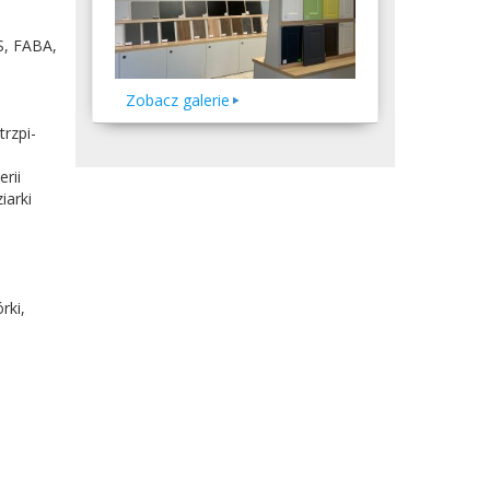
S
,
FABA
,
Zobacz galerie
trzpi­
rii
iarki
rki,