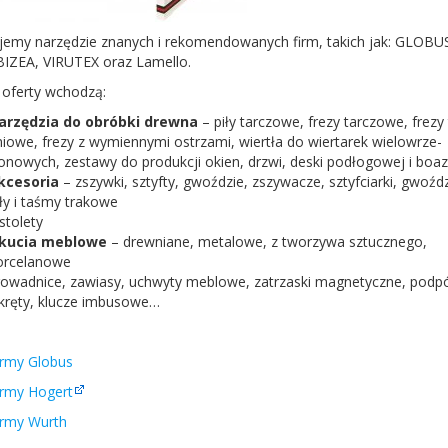
jemy narzędzie znanych i rekomen­dowanych firm, takich jak:
GLOBU
BIZEA
,
VIRU­TEX
oraz Lamello.
 oferty wchodzą:
arzędzia do obróbki drewna
– piły tar­c­zowe, frezy tar­c­zowe, frezy 
iowe, frezy z wymi­en­nymi ostrzami, wiertła do wiertarek wielowrze­
onowych, zestawy do pro­dukcji okien, drzwi, deski podło­gowej i boaze
ce­so­ria
– zszy­wki, sztyfty, gwoździe, zszywacze, sztyf­cia­rki, gwoźdz
ły i taśmy trakowe
s­to­lety
ku­cia meblowe
– drew­ni­ane, met­alowe, z tworzywa sztucznego,
orcelanowe
owad­nice, zaw­iasy, uch­wyty meblowe, zatrza­ski mag­ne­ty­czne, pod­pó
kręty, klucze imbusowe…
irmy Globus
irmy Hogert
irmy Wurth