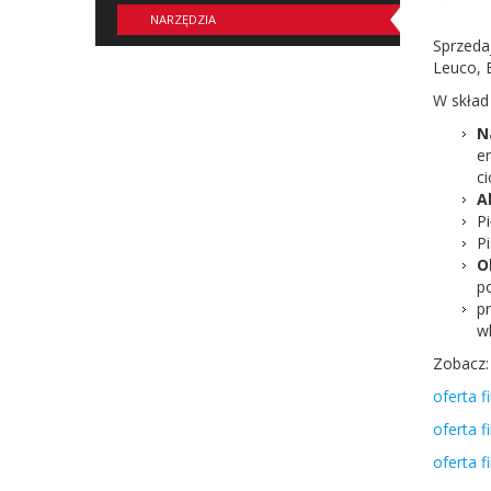
NARZĘDZIA
Sprzeda­
Leuco,
W skład
N
en
ci
Ak
Pi
Pi
O
p
pr
w
Zobacz:
oferta f
oferta f
oferta f