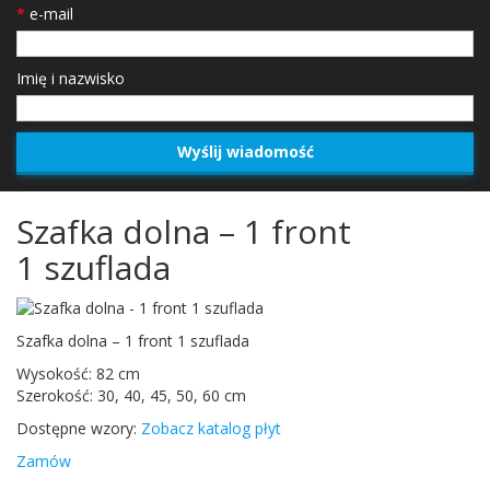
*
e-mail
Imię i nazwisko
Szafka dolna – 1 front
1 szuflada
Szafka dolna –
1
front
1
szuflada
Wysokość:
82
cm
Sze­rokość:
30
,
40
,
45
,
50
,
60
cm
Dostępne wzory:
Zobacz kat­a­log płyt
Zamów