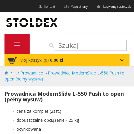
Kontakt
Mapa strony
Używamy ciasteczek
Mój koszyk: (
0
)
0,00 zł
›
Prowadnice
›
Prowadnica ModernSlide L-550 Push to
open (pełny wysuw)
Prowadnica ModernSlide L-550 Push to open
(pełny wysuw)
cena za komplet (2szt.)
dopuszczalne obciążenie - 25 kg
ocynkowana