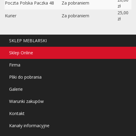
Poczta Polska Paczka 48
Za pobraniem
zł
25,00
Kurier
Za pobraniem
zł
SKLEP MEBLARSKI
Sklep Online
Firma
Pliki do pobrania
Galerie
Warunki zakupów
Kontakt
Kanały informacyjne