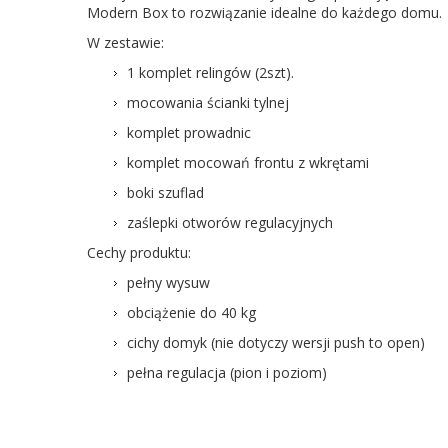
Modern Box to rozwiązanie idealne do każdego domu.
W zestawie:
1 komplet relingów (2szt).
mocowania ścianki tylnej
Przesyłka
Płatność
Kosz
komplet prowadnic
Odbiór osobisty w
0,00
Płatność gotówką
komplet mocowań frontu z wkrętami
siedzibie firmy
zł
Odbiór osobisty w
Przelew na podany
0,00
boki szuflad
siedzibie firmy
numer konta
zł
zaślepki otworów regulacyjnych
Poczta Polska Paczka
Przelew na podany
15,00
48
numer konta
zł
Cechy produktu:
Przelew na podany
20,00
pełny wysuw
Kurier
numer konta
zł
obciążenie do 40 kg
Poczta Polska Paczka
20,00
Za pobraniem
48
zł
cichy domyk (nie dotyczy wersji push to open)
25,00
Kurier
Za pobraniem
pełna regulacja (pion i poziom)
zł