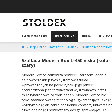
SKLEP MEBLARSKI
SKLEP ONLINE
FIRMA
PLIKI DO
›
Sklep Online
›
Kategorie
›
Szuflady
›
Szuflada Modern Box L
Szuflada Modern Box L-450 niska (kolor
szary)
Modern Box to całkowita nowość i zarazem jeden z
najnowocześniejszych systemów szuflad
wprowadzonych na polski rynek. Jego jakość
potwierdzona jest certyfikatami wystawianymi przez
międzynarodowe ośrodki badań. Modern Box to nie
tylko zaawansowana technologia, gwarantująca jakość 
wytrzymałość ale także codzienny komfort, uniwersaln
funkcjonalność i nowoczesny design sprawiające, że