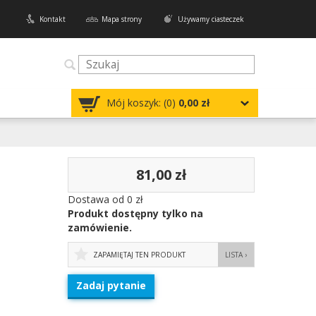
Kontakt
Mapa strony
Używamy ciasteczek
Mój koszyk: (
0
)
0,00 zł
81,00 zł
Dostawa od 0 zł
Produkt dostępny tylko na
zamówienie.
ZAPAMIĘTAJ TEN PRODUKT
LISTA ›
Zadaj pytanie