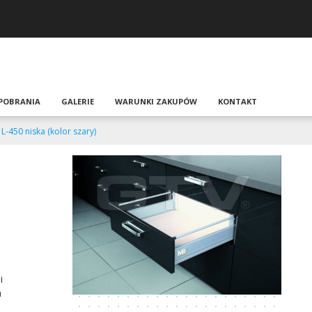
 POBRANIA
GALERIE
WARUNKI ZAKUPÓW
KONTAKT
-450 niska (kolor szary)
i
a