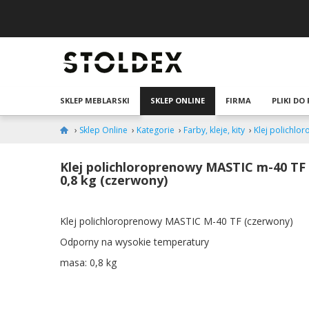
SKLEP MEBLARSKI
SKLEP ONLINE
FIRMA
PLIKI DO
›
Sklep Online
›
Kategorie
›
Farby, kleje, kity
›
Klej polichlo
Klej polichloroprenowy MASTIC m-40 TF
0,8 kg (czerwony)
Klej polichloroprenowy MASTIC M-40 TF (czerwony)
Odporny na wysokie temperatury
masa: 0,8 kg