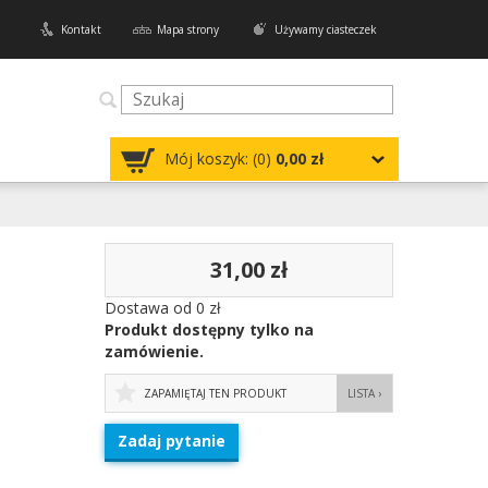
Kontakt
Mapa strony
Używamy ciasteczek
Mój koszyk: (
0
)
0,00 zł
31,00 zł
Dostawa od 0 zł
Produkt dostępny tylko na
zamówienie.
ZAPAMIĘTAJ TEN PRODUKT
LISTA ›
Zadaj pytanie