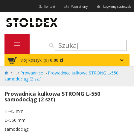
Kontakt
Mapa strony
Używamy ciasteczek
Mój koszyk: (
0
)
0,00 zł
›
Prowadnice
›
Prowadnica kulkowa STRONG L-550
samodociąg (2 szt)
Prowadnica kulkowa STRONG L-550
samodociąg (2 szt)
H=45 mm
L=550 mm
samodociąg