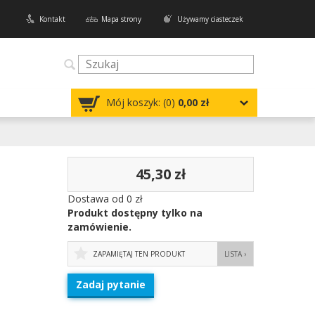
Kontakt
Mapa strony
Używamy ciasteczek
Mój koszyk: (
0
)
0,00 zł
45,30 zł
Dostawa od 0 zł
Produkt dostępny tylko na
zamówienie.
ZAPAMIĘTAJ TEN PRODUKT
LISTA ›
Zadaj pytanie