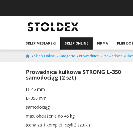
SKLEP MEBLARSKI
SKLEP ONLINE
FIRMA
PLIKI DO
›
Sklep Online
›
Kategorie
›
Prowadnice
›
Prowadnica kulko
Prowadnica kulkowa STRONG L-350
samodociąg (2 szt)
H=45 mm
L=350 mm
samodociąg
max. obciążenie do 45 kg
(cena za 1 komplet, czyli 2 sztuki)