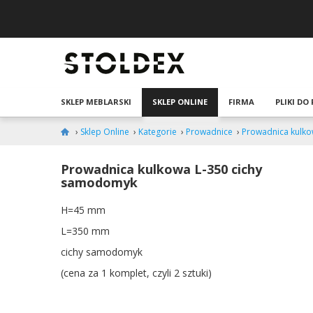
SKLEP MEBLARSKI
SKLEP ONLINE
FIRMA
PLIKI DO
›
Sklep Online
›
Kategorie
›
Prowadnice
›
Prowadnica kulko
Prowadnica kulkowa L-350 cichy
samodomyk
H=45 mm
L=350 mm
cichy samodomyk
(cena za 1 komplet, czyli 2 sztuki)