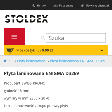
Kontakt
Mapa strony
Używamy ciasteczek
Mój koszyk: (
0
)
0,00 zł
›
Płyty laminowane
›
Płyta laminowana ENIGMA D3269
Płyta laminowana ENIGMA D3269
Producent SWISS KRONO
grubość 18 mm
wymiary w mm 2800 x 2070
Istnieje możliwość zakupu połowy płyty