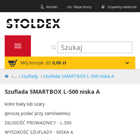
Kontakt
Mapa strony
Używamy ciasteczek
Mój koszyk: (
0
)
0,00 zł
›
Szuflady
›
Szuflada SMARTBOX L-500 niska A
Szuflada SMARTBOX L-500 niska A
kolor biały lub szary
(proszę podać przy zamówieniu)
DŁUGOŚĆ PROWADNICY - L-500
WYSOKOŚĆ SZUFLADY - NISKA A