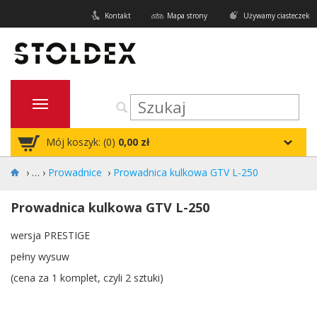
Kontakt
Mapa strony
Używamy ciasteczek
Mój koszyk: (
0
)
0,00 zł
›
Prowadnice
›
Prowadnica kulkowa GTV L-250
Prowadnica kulkowa GTV L-250
wersja PRESTIGE
pełny wysuw
(cena za 1 komplet, czyli 2 sztuki)