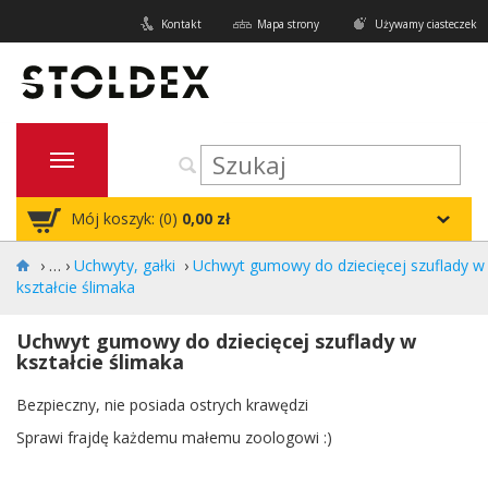
Kontakt
Mapa strony
Używamy ciasteczek
Mój koszyk: (
0
)
0,00 zł
›
Uchwyty, gałki
›
Uchwyt gumowy do dziecięcej szuflady w
kształcie ślimaka
Uchwyt gumowy do dziecięcej szuflady w
kształcie ślimaka
Bezpieczny, nie posiada ostrych krawędzi
Sprawi frajdę każdemu małemu zoologowi :)