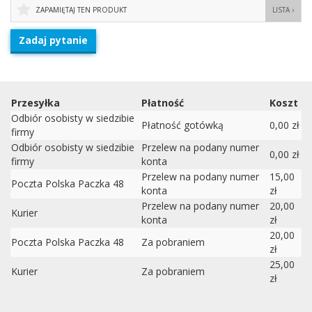
ZAPAMIĘTAJ TEN PRODUKT
LISTA ›
Zadaj pytanie
Przesyłka
Płatność
Koszt
Odbiór osobisty w siedzibie
Płatność gotówką
0,00 zł
firmy
Odbiór osobisty w siedzibie
Przelew na podany numer
0,00 zł
firmy
konta
Przelew na podany numer
15,00
Poczta Polska Paczka 48
konta
zł
Przelew na podany numer
20,00
Kurier
konta
zł
20,00
Poczta Polska Paczka 48
Za pobraniem
zł
25,00
Kurier
Za pobraniem
zł