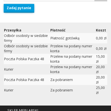
Zadaj pytanie
Przesyłka
Płatność
Koszt
Odbiór osobisty w siedzibie
Płatność gotówką
0,00 zł
firmy
Odbiór osobisty w siedzibie
Przelew na podany numer
0,00 zł
firmy
konta
Przelew na podany numer
15,00
Poczta Polska Paczka 48
konta
zł
Przelew na podany numer
20,00
Kurier
konta
zł
20,00
Poczta Polska Paczka 48
Za pobraniem
zł
25,00
Kurier
Za pobraniem
zł
SKLEP MEBLARSKI