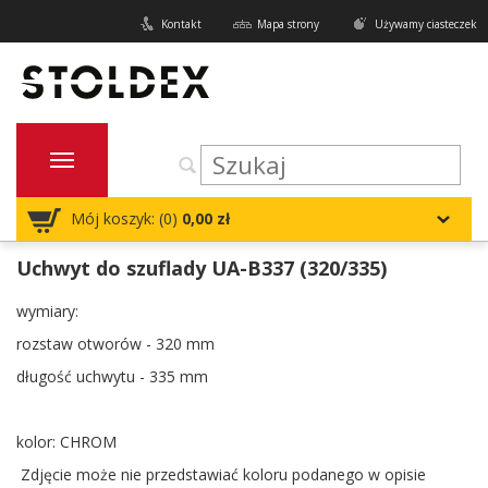
Kontakt
Mapa strony
Używamy ciasteczek
Mój koszyk: (
0
)
0,00 zł
Uchwyt do szuflady UA-B337 (320/335)
wymiary:
rozstaw otworów - 320 mm
długość uchwytu - 335 mm
kolor: CHROM
Zdjęcie może nie przedstawiać koloru podanego w opisie