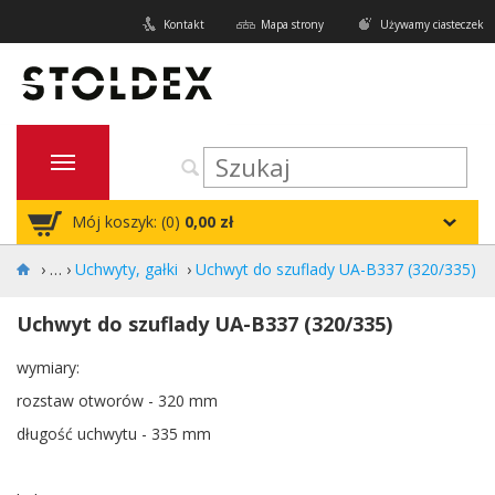
Kontakt
Mapa strony
Używamy ciasteczek
Mój koszyk: (
0
)
0,00 zł
›
Uchwyty, gałki
›
Uchwyt do szuflady UA-B337 (320/335)
Uchwyt do szuflady UA-B337 (320/335)
wymiary:
rozstaw otworów - 320 mm
długość uchwytu - 335 mm