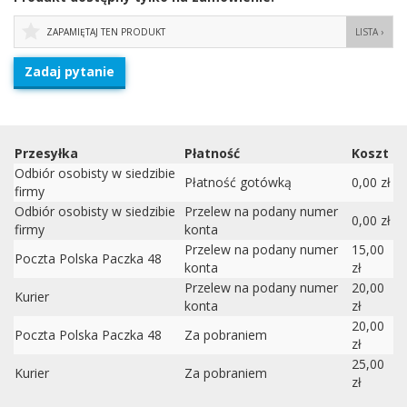
ZAPAMIĘTAJ TEN PRODUKT
LISTA ›
Zadaj pytanie
Przesyłka
Płatność
Koszt
Odbiór osobisty w siedzibie
Płatność gotówką
0,00 zł
firmy
Odbiór osobisty w siedzibie
Przelew na podany numer
0,00 zł
firmy
konta
Przelew na podany numer
15,00
Poczta Polska Paczka 48
konta
zł
Przelew na podany numer
20,00
Kurier
konta
zł
20,00
Poczta Polska Paczka 48
Za pobraniem
zł
25,00
Kurier
Za pobraniem
zł