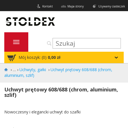
Kontakt
Mapa strony
Używamy ciasteczek
Mój koszyk: (
0
)
0,00 zł
›
Uchwyty, gałki
›
Uchwyt prętowy 608/688 (chrom,
aluminium, szlif)
Uchwyt prętowy 608/688 (chrom, aluminium,
szlif)
Nowoczesny i elegancki uchwyt do szafki