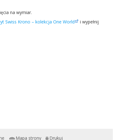
­cia na wymiar.
 płyt Swiss Krono – kolekcja One World
i wypełnij
ne
Mapa strony
Drukuj