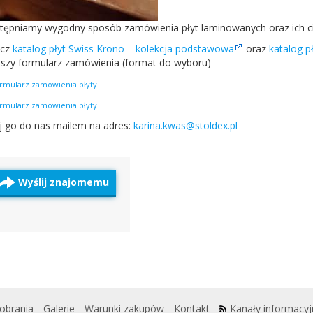
ęp­ni­amy wygodny sposób zamówienia płyt laminowanych oraz ich cię
acz
kat­a­log płyt Swiss Krono – kolekcja pod­sta­wowa
oraz
kat­a­log
szy for­mu­larz zamówienia (for­mat do wyboru)
r­mu­larz zamówienia płyty
r­mu­larz zamówienia płyty
j go do nas mailem na adres:
karina.kwas
@stoldex.pl
Wyślij znajomemu
pobrania
Galerie
Warunki zakupów
Kontakt
Kanały informacyj